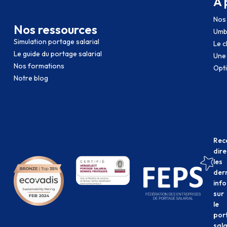
À 
Nos 
Nos ressources
Umb
Simulation portage salarial
Le c
Le guide du portage salarial
Une
Nos formations
Opti
Notre blog
Rec
dir
les
der
inf
sur
le
por
sala