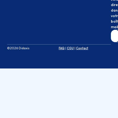
dir
dan
vot
boî
mail
©2026 Didaxis
FAQ
|
CGU
|
Contact