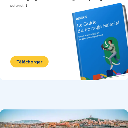
salarial. ⤵️
Télécharger