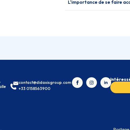
L'importance de se faire a
Intéressé
-
contact@didaxisgroup.com
alle
+33 0158563900
Villes
Villes
Portage 