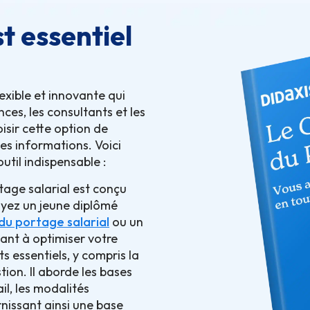
t essentiel
exible et innovante qui
ces, les consultants et les
sir cette option de
es informations. Voici
util indispensable :
age salarial est conçu
oyez un jeune diplômé
u portage salarial
ou un
ant à optimiser votre
s essentiels, y compris la
tion. Il aborde les bases
l, les modalités
rnissant ainsi une base