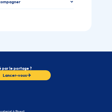
ccompagner
 par le portage ?
Lancer-vous
salarial à Brest