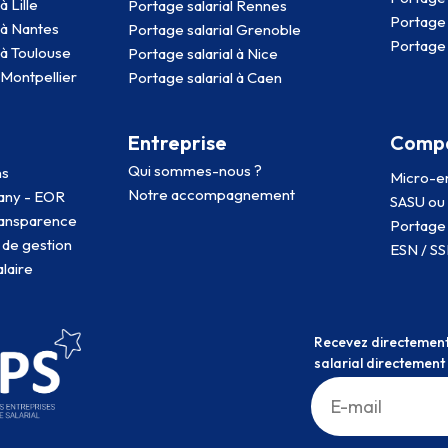
à Lille
Portage salarial Rennes
Portage 
 à Nantes
Portage salarial Grenoble
Portage 
 à Toulouse
Portage salarial à Nice
 Montpellier
Portage salarial à Caen
Entreprise
Compa
Qui sommes-nous ?
ns
Micro-en
Notre accompagnement
any - EOR
SASU ou 
transparence
Portage 
de gestion
ESN / SSI
laire
Recevez directement 
salarial directement