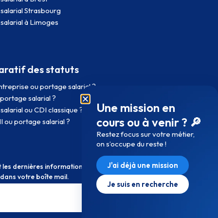
salarial Strasbourg
salarial à Limoges
ratif des statuts
treprise ou portage salarial ?
portage salarial ?
Une mission en
salarial ou CDI classique ?
cours ou à venir ? 🔎
I ou portage salarial ?
Restez focus sur votre métier,
on s’occupe du reste !
J'ai déjà une mission
les dernières informations sur le portage
 dans votre boîte mail.
Je suis en recherche