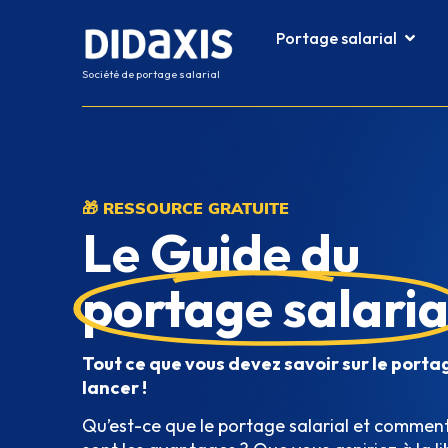
principal
Portage salarial
Société de portage salarial
🎁 RESSOURCE GRATUITE
Le Guide du
portage salaria
Tout ce que vous devez savoir sur le porta
lancer !
Qu’est-ce que le portage salarial et comment