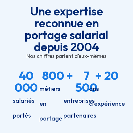
Une expertise
reconnue en
portage salarial
depuis 2004
Nos chiffres parlent d’eux-mêmes
40
800
+ 
7
+ 
20
000
500
métiers
ans
salariés
entreprises
en
d'expérience
portés
partenaires
portage