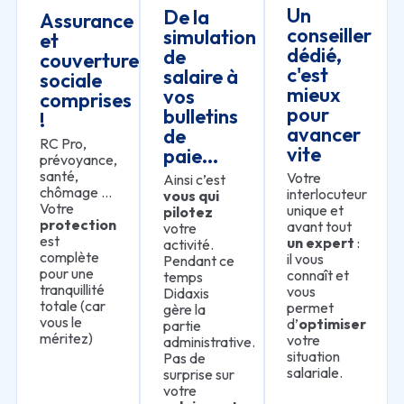
Un
De la
Assurance
conseiller
simulation
et
dédié,
de
couverture
c'est
salaire à
sociale
mieux
vos
comprises
pour
bulletins
!
avancer
de
RC Pro,
vite
paie...
prévoyance,
santé,
Votre
Ainsi c’est
chômage …
interlocuteur
vous qui
Votre
unique et
pilotez
protection
avant tout
votre
est
un expert
:
activité.
complète
il vous
Pendant ce
pour une
connaît et
temps
tranquillité
vous
Didaxis
totale (car
permet
gère la
vous le
d’
optimiser
partie
méritez)
votre
administrative.
situation
Pas de
salariale.
surprise sur
votre