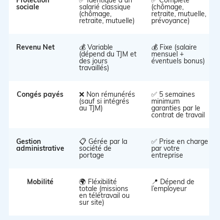
sociale
salarié classique
(chômage,
(chômage,
retraite, mutuelle,
retraite, mutuelle)
prévoyance)
Revenu Net
💰 Variable
💰 Fixe (salaire
(dépend du TJM et
mensuel +
des jours
éventuels bonus)
travaillés)
Congés payés
❌ Non rémunérés
✅ 5 semaines
(sauf si intégrés
minimum
au TJM)
garanties par le
contrat de travail
Gestion
📋 Gérée par la
✅ Prise en charge
administrative
société de
par votre
portage
entreprise
Mobilité
🌍 Fléxibilité
📍 Dépend de
totale (missions
l’employeur
en télétravail ou
sur site)