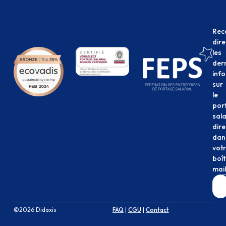
Rec
dir
les
der
inf
sur
le
por
sala
dir
dan
vot
boî
mail
©2026 Didaxis
FAQ
|
CGU
|
Contact