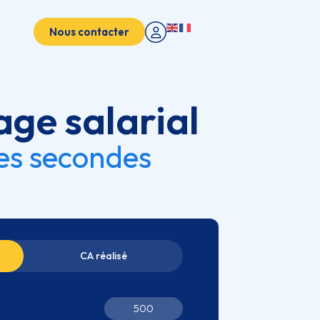
Nous contacter
age salarial
ues secondes
CA réalisé