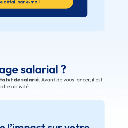
le détail par e-mail
age salarial ?
tatut de salarié
. Avant de vous lancer, il est
otre activité.
l’impact sur votre