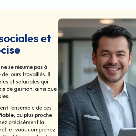
sociales et
écise
ne se résume pas à
de jours travaillés. Il
es et salariales qui
is de gestion, ainsi que
ales.
nt l’ensemble de ces
fiable
, au plus proche
isez précisément la
e net, et vous comprenez