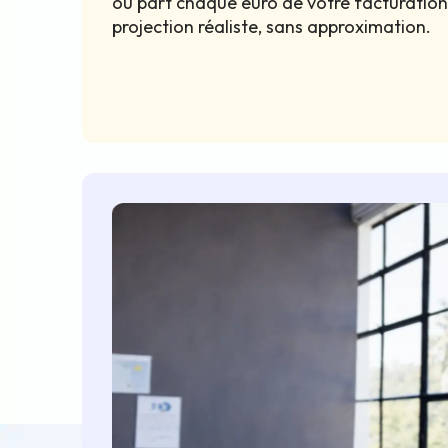
où part chaque euro de votre facturation.
projection réaliste, sans approximation.