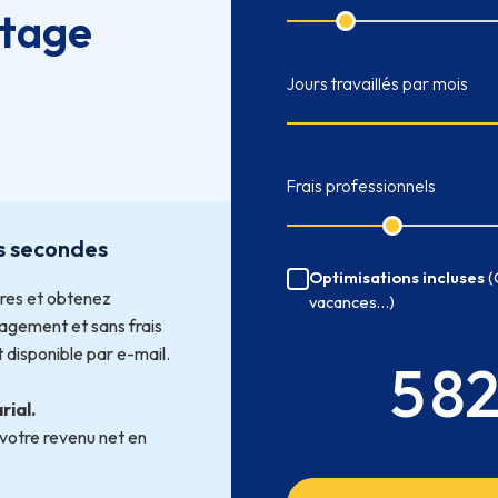
rtage
Jours travaillés par mois
Frais professionnels
is secondes
Optimisations incluses
(
ires et obtenez
vacances…)
gagement et sans frais
 disponible par e-mail.
5 8
rial.
votre revenu net en