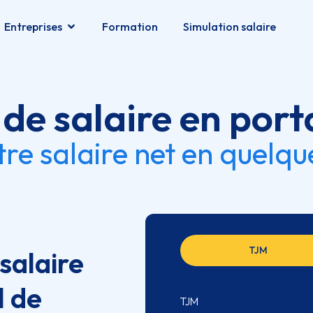
Entreprises
Formation
Simulation salaire
de salaire en port
tre salaire net en quelq
TJM
salaire
l de
TJM