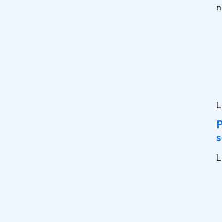
n
L
P
s
L