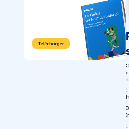
Télécharger
C
p
r
L
t
D
(
L