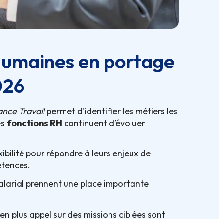
Humaines en portage
026
nce Travail
permet d’identifier les métiers les
es
fonctions RH
continuent d’évoluer
bilité pour répondre à leurs enjeux de
étences.
alarial prennent une place importante
 en plus appel sur des missions ciblées sont