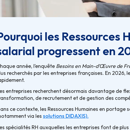
Pourquoi les Ressources 
salarial progressent en 2
haque année, l’enquête
Besoins en Main-d’Œuvre de Fra
lus recherchés par les entreprises françaises. En 2026, l
apidement.
es entreprises recherchent désormais davantage de flexi
ransformation, de recrutement et de gestion des comp
ans ce contexte, les Ressources Humaines en portage s
notamment via les
solutions DIDAXIS).
es spécialités RH auxquelles les entreprises font de plus