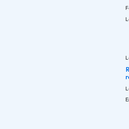
F
L
L
R
r
L
E