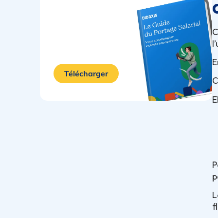
C
l
E
Télécharger
C
E
P
p
L
f