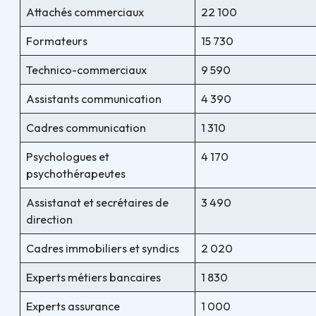
Attachés commerciaux
22 100
Formateurs
15 730
Technico-commerciaux
9 590
Assistants communication
4 390
Cadres communication
1 310
Psychologues et
4 170
psychothérapeutes
Assistanat et secrétaires de
3 490
direction
Cadres immobiliers et syndics
2 020
Experts métiers bancaires
1 830
Experts assurance
1 000