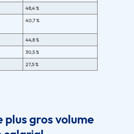
48,4 %
40,7 %
44,8 %
30,5 %
27,5 %
e plus gros volume