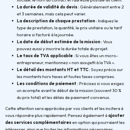
La durée de validité du devis
: Généralement entre 2
et 3 semaines, mais cela peut varier.
La description de chaque prestation
: Indiquez le
type de prestation, la quantité, le prix unitaire ou le tarif
horaire si facturé à la journée.
La date de début estimée de la mission
: Vous
pouvez aussi y inscrire la durée totale du projet.
Le taux de TVA applicable
: Si vous êtes un micro-
entrepreneur, mentionnez « non assujetti à la TVA ».
Le détail des montants HT et TTC
: Soyez précis sur
les montants hors taxes et toutes taxes comprises.
Les conditions de paiement
: Précisez si vous exigez
un acompte avant le début de la mission (souvent 30 %
du prix total) et les délais de paiement convenus.
Cette attention sera appréciée par vos clients et les incitera à
vous répondre plus rapidement. Pensez également à
ajouter
des services complémentaires
en option qui pourraient les
intéresser, ainsi que toutes les informations nécessaires,