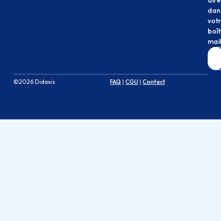
dan
vot
boî
mail
©2026 Didaxis
FAQ
|
CGU
|
Contact